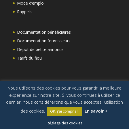
Mode d’emploi
Rappels
Documentation bénéficiaires
Documentation fournisseurs
Dépot de petite annonce
Tarifs du fioul
Nous utilisons des cookies pour vous garantir la meilleure
expérience sur notre site. Si vous continuez à utiliser ce
dernier, nous considérerons que vous acceptez l'utilisation
des cookies.
En savoir +
OK, j'ai compris !
Réalisation web :
ESIO Informatique
- Logonna-
Réglage des cookies
Daoulas - 06 70 94 09 05