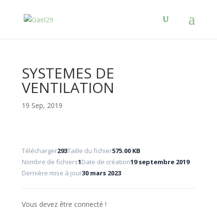
SYSTEMES DE
VENTILATION
19 Sep, 2019
Télécharger
293
Taille du fichier
575.00 KB
Nombre de fichiers
1
Date de création
19 septembre 2019
Dernière mise à jour
30 mars 2023
Vous devez être connecté !