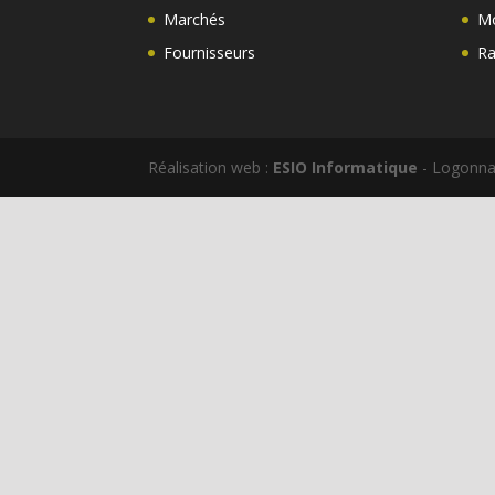
Marchés
Mo
Fournisseurs
Ra
Réalisation web :
ESIO Informatique
- Logonna