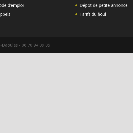
de d’emploi
Dépot de petite annonce
ppels
Tarifs du fioul
-Daoulas - 06 70 94 09 05