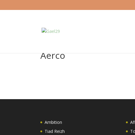
Aerco
Ambition
Af
Tiad Reizh
To